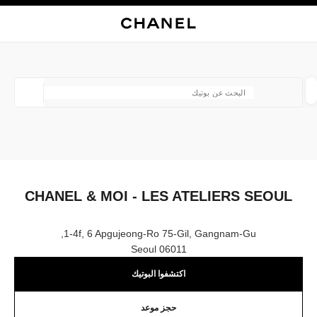
ي
تفعيل التباين العالي
إغلاق بطاقة المتجر CHANEL & MOI - LES ATELIERS SEOUL
البحث
المتصفح الرئيسي
حسا
المتصفح الرئيسي
العثور على بوتيك
الموقع ا
الأزياء
النظارات
الساعات والمجوهرات الفاخرة
العطور 
ترشيح النتائج حساب:
المرشحات
CHANEL & MOI - LES ATELIERS SEOUL
1-4f, 6 Apgujeong-Ro 75-Gil, Gangnam-Gu,
06011 Seoul
اكتشفوا البوتيك
حجز موعد