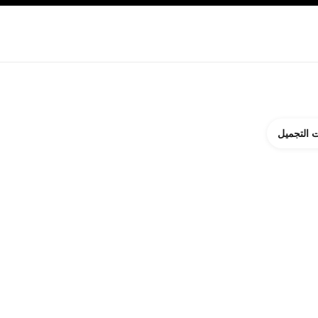
ة بالبشرة
نبذة عن شانيل CHANEL
 التجميل