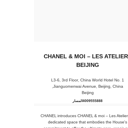
CHANEL & MOI – LES ATELIE
BEIJING
L3-6, 3rd Floor, China World Hotel No. 1
Jianguomenwai Avenue, Beijing, China,
Beijing
CHANEL & moi – Les Ateliers Beijing
اتصال
4009555888
المسار
CHANEL introduces CHANEL & moi – Les Atelier
dedicated space that embodies the House's