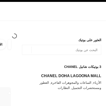
صفح الرئيسي
تفعيل التباين العالي
الشركات
حصرياً في البوتيك
الأزياء الراقية
الأزياء
المجوهرات الراقية
المج
العثور على بوتيك
الأ
ترشيح ا
المرشح
الموقع الجغرافي - أعث
0 الاقتراحات المتاحة
يتم عرض الاقتراحات أسفل شريط البحث هذا
3
بوتيكات شانيل CHANEL
عودة إلى المرشحات
CHANEL DOHA LAGOONA MALL
الأزياء, الساعات والمجوهرات الفاخرة, العطور
ومستحضرات التجميل, النظارات
إغلاق بطاقة المتجر JING