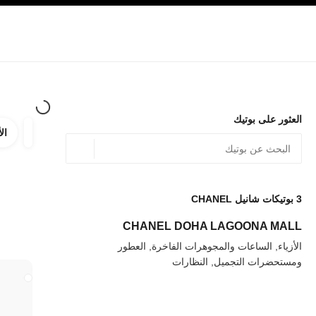
صفح الرئيسي
تفعيل التباين العالي
الشركات
حصرياً في البوتيك
الأزياء الراقية
الأزياء
المجوهرات الراقية
المج
العثور على بوتيك
الأ
ترشيح ا
المرشح
الموقع الجغرافي - أعث
0 الاقتراحات المتاحة
يتم عرض الاقتراحات أسفل شريط البحث هذا
3
بوتيكات شانيل CHANEL
عودة إلى المرشحات
CHANEL DOHA LAGOONA MALL
الأزياء, الساعات والمجوهرات الفاخرة, العطور
ومستحضرات التجميل, النظارات
إغلاق بطاقة المتج