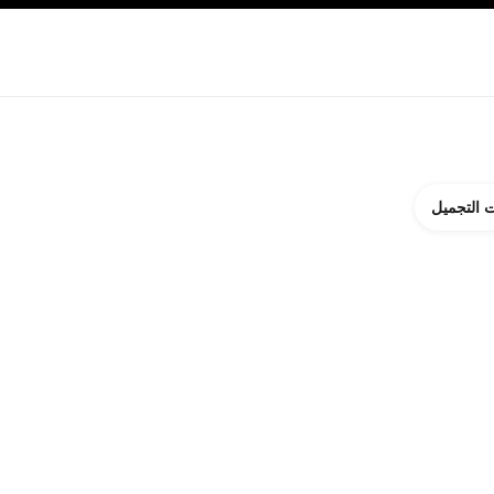
ة بالبشرة
نبذة عن شانيل CHANEL
 التجميل