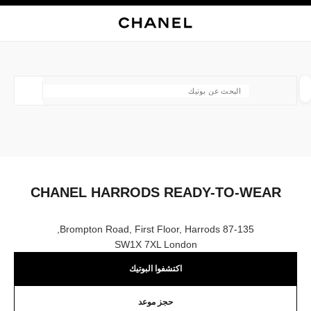
ي
تفعيل التباين العالي
إغلاق بطاقة المتجر CHANEL HARRODS READY-TO-WEAR
البحث
المتصفح الرئيسي
حسا
المتصفح الرئيسي
العثور على بوتيك
الموقع ا
الأزياء
النظارات
الساعات والمجوهرات الفاخرة
العطور 
ترشيح النتائج حساب:
المرشحات
CHANEL HARRODS READY-TO-WEAR
87-135 Brompton Road, First Floor, Harrods,
SW1X 7XL London
اكتشفوا البوتيك
حجز موعد