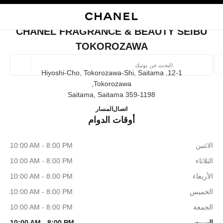
ي
تفعيل التباين العالي
إغلاق بطاقة المتجر CHANEL FRAGRANCE & BEAUTY SEIBU TOKOROZAWA
البحث
المتصفح الرئيسي
حسا
المتصفح الرئيسي
CHANEL FRAGRANCE & BEAUTY SEIBU
العثور على بوتيك
TOKOROZAWA
الموقع ا
12-1, Hiyoshi-Cho, Tokorozawa-Shi, Saitama
Tokorozawa,
359-1198 Saitama, Saitama
الأزياء
النظارات
الساعات والمجوهرات الفاخرة
العطور 
AUTY SEIBU TOKOROZAWA
ترشيح النتائج حساب:
04-2927-3238
اتصال
المسار
المرشحات
أوقات الدوام
الاثنين
10:00 AM - 8:00 PM
الثلاثاء
10:00 AM - 8:00 PM
الأربعاء
10:00 AM - 8:00 PM
الخميس
10:00 AM - 8:00 PM
الجمعة
10:00 AM - 8:00 PM
السبت
10:00 AM - 8:00 PM