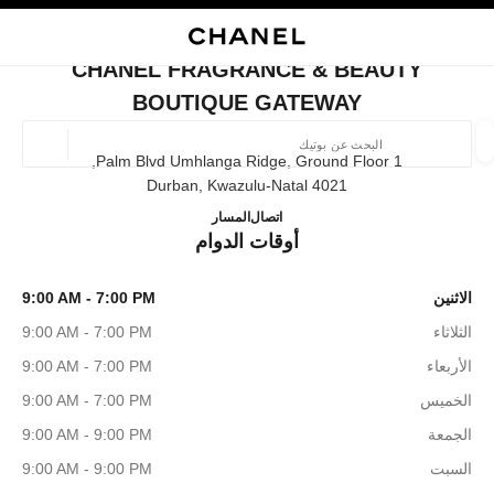
ي
تفعيل التباين العالي
إغلاق بطاقة المتجر CHANEL FRAGRANCE & BEAUTY BOUTIQUE GATEWAY
البحث
المتصفح الرئيسي
حسا
المتصفح الرئيسي
CHANEL FRAGRANCE & BEAUTY
العثور على بوتيك
BOUTIQUE GATEWAY
الموقع ا
1 Palm Blvd Umhlanga Ridge, Ground Floor,
4021 Durban, Kwazulu-Natal
ce & Beauty Boutique Gateway
060 976 4001
اتصال
المسار
الأزياء
النظارات
الساعات والمجوهرات الفاخرة
العطور 
أوقات الدوام
ترشيح النتائج حساب:
المرشحات
الاثنين
9:00 AM - 7:00 PM
الثلاثاء
9:00 AM - 7:00 PM
الأربعاء
9:00 AM - 7:00 PM
الخميس
9:00 AM - 7:00 PM
الجمعة
9:00 AM - 9:00 PM
السبت
9:00 AM - 9:00 PM