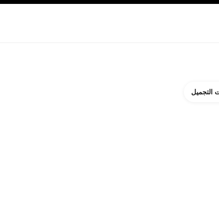
ة بالبشرة
نبذة عن شانيل CHANEL
 التجميل