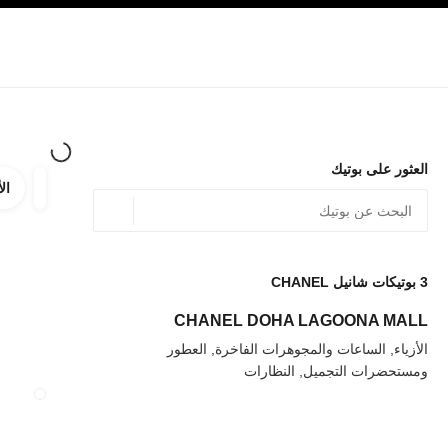
صفح الرئيسي
تفعيل التباين العالي
الشركات
حصرياً في البوتيك
الأزياء الراقية
الأزياء
المجوهرات الراقية
المج
العثور على بوتيك
الأ
ترشيح ا
المرشح
الموقع الجغرافي - أعث
0 الاقتراحات المتاحة
يتم عرض الاقتراحات أسفل شريط البحث هذا
3
بوتيكات شانيل CHANEL
عودة إلى المرشحات
CHANEL DOHA LAGOONA MALL
الأزياء, الساعات والمجوهرات الفاخرة, العطور
ومستحضرات التجميل, النظارات
إغلاق بطاقة المتجر UE ROMA