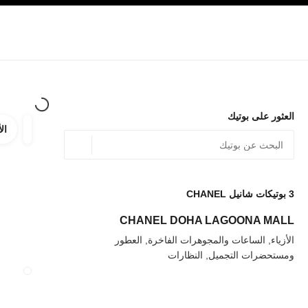
صفح الرئيسي
تفعيل التباين العالي
الشركات
حصرياً في البوتيك
الأزياء الراقية
الأزياء
المجوهرات الراقية
المج
العثور على بوتيك
الأ
ترشيح ا
المرشح
الموقع الجغرافي - أعث
0 الاقتراحات المتاحة
يتم عرض الاقتراحات أسفل شريط البحث هذا
3
بوتيكات شانيل CHANEL
عودة إلى المرشحات
CHANEL DOHA LAGOONA MALL
الأزياء, الساعات والمجوهرات الفاخرة, العطور
ومستحضرات التجميل, النظارات
إغلاق بطاقة المتجر KONGENS NYTORV