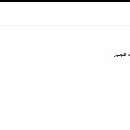
ة بالبشرة
نبذة عن شانيل CHANEL
 التجميل