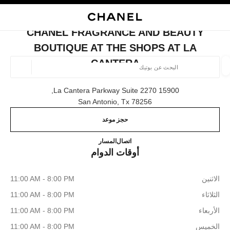
ي
تفعيل التباين العالي
إغلاق بطاقة المتجر CHANEL FRAGRANCE AND BEAUTY BOUTIQUE AT THE SHOPS AT LA CANTERA
البحث
المتصفح الرئيسي
حسا
المتصفح الرئيسي
CHANEL FRAGRANCE AND BEAUTY
العثور على بوتيك
BOUTIQUE AT THE SHOPS AT LA
CANTERA
الموقع ا
15900 La Cantera Parkway Suite 2270,
78256 San Antonio, Tx
الأزياء
النظارات
الساعات والمجوهرات الفاخرة
العطور 
ترشيح النتائج حساب:
المرشحات
حجز موعد
que at The Shops at La Cantera
(210) 503-8918
اتصال
المسار
أوقات الدوام
الاثنين
11:00 AM - 8:00 PM
الثلاثاء
11:00 AM - 8:00 PM
الأربعاء
11:00 AM - 8:00 PM
الخميس
11:00 AM - 8:00 PM