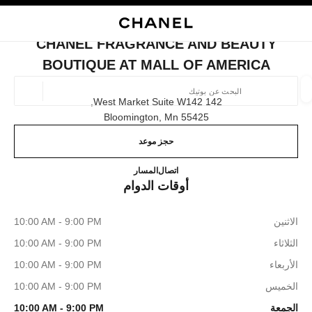
ي
تفعيل التباين العالي
إغلاق بطاقة المتجر CHANEL FRAGRANCE AND BEAUTY BOUTIQUE AT MALL OF AMERICA
البحث
المتصفح الرئيسي
حسا
المتصفح الرئيسي
CHANEL FRAGRANCE AND BEAUTY
العثور على بوتيك
BOUTIQUE AT MALL OF AMERICA
الموقع ا
142 West Market Suite W142,
55425 Bloomington, Mn
حجز موعد
الأزياء
النظارات
الساعات والمجوهرات الفاخرة
العطور 
ترشيح النتائج حساب:
المرشحات
ty boutique at Mall of America
612.425.0780
اتصال
المسار
أوقات الدوام
الاثنين
10:00 AM - 9:00 PM
الثلاثاء
10:00 AM - 9:00 PM
الأربعاء
10:00 AM - 9:00 PM
الخميس
10:00 AM - 9:00 PM
الجمعة
10:00 AM - 9:00 PM