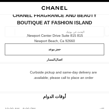
ي
تفعيل التباين العالي
إغلاق بطاقة المتجر CHANEL FRAGRANCE AND BEAUTY BOUTIQUE AT FASHION ISLAND
البحث
المتصفح الرئيسي
حسا
المتصفح الرئيسي
CHANEL FRAGRANCE AND BEAUTY
العثور على بوتيك
BOUTIQUE AT FASHION ISLAND
الموقع ا
815 Newport Center Drive Suite 815,
92660 Newport Beach, Ca
حجز موعد
الأزياء
النظارات
الساعات والمجوهرات الفاخرة
العطور 
ترشيح النتائج حساب:
المرشحات
uty boutique at Fashion Island
424.301.7001
اتصال
المسار
Curbside pickup and same-day delivery are
available; please call to place an order.
أوقات الدوام