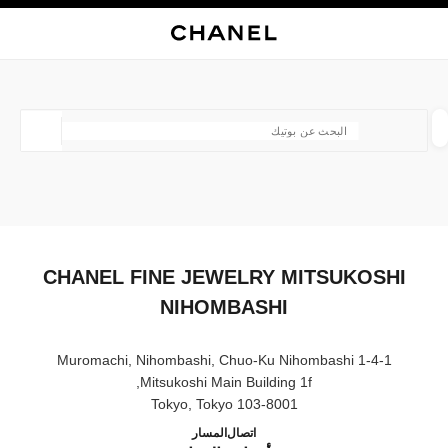
ي
تفعيل التباين العالي
إغلاق بطاقة المتجر CHANEL FINE JEWELRY MITSUKOSHI NIHOMBASHI
البحث
المتصفح الرئيسي
حسا
المتصفح الرئيسي
العثور على بوتيك
الموقع ا
الأزياء
النظارات
الساعات والمجوهرات الفاخرة
العطور 
ترشيح النتائج حساب:
المرشحات
CHANEL FINE JEWELRY MITSUKOSHI
NIHOMBASHI
1-4-1 Muromachi, Nihombashi, Chuo-Ku Nihombashi
Mitsukoshi Main Building 1f,
103-8001 Tokyo, Tokyo
 MITSUKOSHI NIHOMBASHI
03-3274-5274
اتصال
المسار