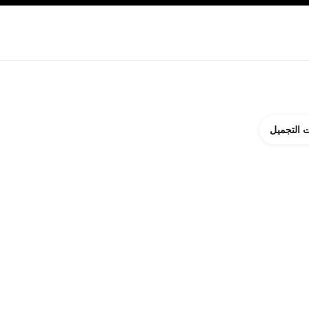
ة بالبشرة
نبذة عن شانيل CHANEL
 التجميل