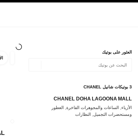
صفح الرئيسي
تفعيل التباين العالي
الشركات
حصرياً في البوتيك
الأزياء الراقية
الأزياء
المجوهرات الراقية
المج
العثور على بوتيك
الأ
ترشيح ا
المرشح
الموقع الجغرافي - أعث
0 الاقتراحات المتاحة
يتم عرض الاقتراحات أسفل شريط البحث هذا
3
بوتيكات شانيل CHANEL
عودة إلى المرشحات
CHANEL DOHA LAGOONA MALL
الأزياء, الساعات والمجوهرات الفاخرة, العطور
ومستحضرات التجميل, النظارات
إغلاق بطاقة المتجر  UMEDA
AL