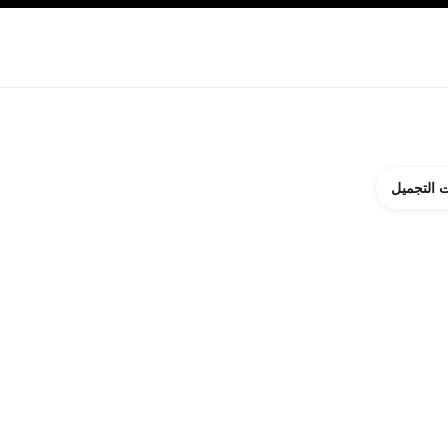
ة بالبشرة
نبذة عن شانيل CHANEL
 التجميل