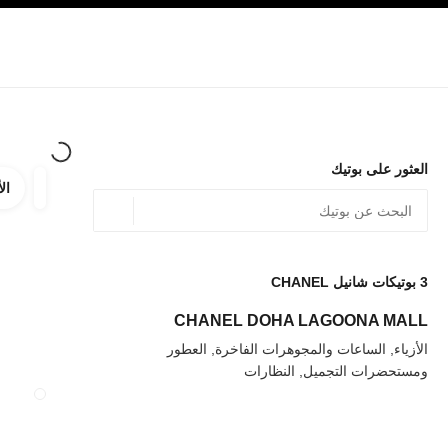
صفح الرئيسي
تفعيل التباين العالي
الشركات
حصرياً في البوتيك
الأزياء الراقية
الأزياء
المجوهرات الراقية
المج
العثور على بوتيك
الأ
ترشيح ا
المرشح
الموقع الجغرافي - أعث
0 الاقتراحات المتاحة
يتم عرض الاقتراحات أسفل شريط البحث هذا
3
بوتيكات شانيل CHANEL
عودة إلى المرشحات
CHANEL DOHA LAGOONA MALL
الأزياء, الساعات والمجوهرات الفاخرة, العطور
ومستحضرات التجميل, النظارات
إغلاق بطاقة المتجر E