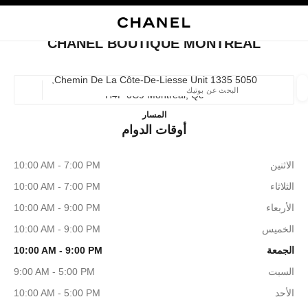
ي
تفعيل التباين العالي
إغلاق بطاقة المتجر CHANEL BOUTIQUE MONTREAL
البحث
المتصفح الرئيسي
حسا
المتصفح الرئيسي
CHANEL BOUTIQUE MONTREAL
العثور على بوتيك
5050 Chemin De La Côte-De-Liesse Unit 1335,
H4P 0C9 Montréal, Qc
الموقع ا
Chanel Boutique Montreal
المسار
أوقات الدوام
الأزياء
النظارات
الساعات والمجوهرات الفاخرة
العطور 
ترشيح النتائج حساب:
المرشحات
الاثنين
10:00 AM - 7:00 PM
الثلاثاء
10:00 AM - 7:00 PM
الأربعاء
10:00 AM - 9:00 PM
الخميس
10:00 AM - 9:00 PM
الجمعة
10:00 AM - 9:00 PM
السبت
9:00 AM - 5:00 PM
الأحد
10:00 AM - 5:00 PM