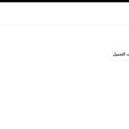
ة بالبشرة
نبذة عن شانيل CHANEL
 التجميل