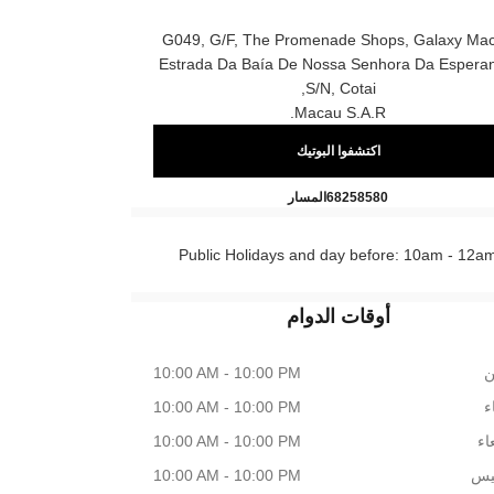
G049, G/f, The Promenade Shops, Galaxy Ma
Estrada Da Baía De Nossa Senhora Da Espera
S/n, Cotai,
Macau S.a.r.
اكتشفوا البوتيك
CHANEL BEAUTÉ Galaxy Macau
اتصال
68258580
المسار
Public Holidays and day before: 10am - 12a
أوقات الدوام
ن
10:00 AM - 10:00 PM
اء
10:00 AM - 10:00 PM
اء
10:00 AM - 10:00 PM
يس
10:00 AM - 10:00 PM