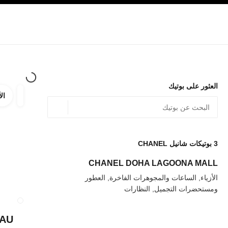
صفح الرئيسي
تفعيل التباين العالي
الشركات
حصرياً في البوتيك
الأزياء الراقية
الأزياء
المجوهرات الراقية
المج
العثور على بوتيك
الأ
ترشيح ا
المرشح
الموقع الجغرافي - أعث
0 الاقتراحات المتاحة
يتم عرض الاقتراحات أسفل شريط البحث هذا
3
بوتيكات شانيل CHANEL
عودة إلى المرشحات
CHANEL DOHA LAGOONA MALL
الأزياء, الساعات والمجوهرات الفاخرة, العطور
ومستحضرات التجميل, النظارات
إغلاق بطاقة المتجر 
AU