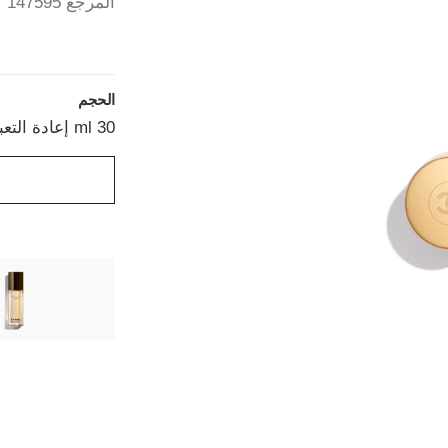
المرجع 147595
الحجم
30 ml إعادة التعبئة