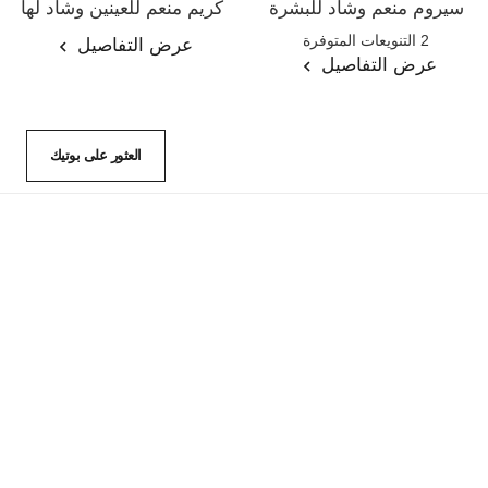
سيروم منعم وشاد للبشرة
كريم منعم للعينين وشاد لها
المرجع 141960
المرجع 141680
2 التنويعات المتوفرة
عرض التفاصيل
عرض التفاصيل
العثور على بوتيك