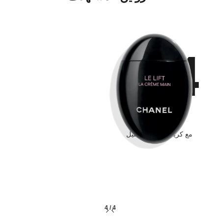
04
عناية
مع كريمات النهار والليل
4
/
4