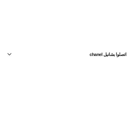
اتصلوا بشانيل chanel
البحث عن متجر
الرسالة الإخبارية
اشتركوا للحصول على أخبار عن شانيل CHANEL
الاشتراك