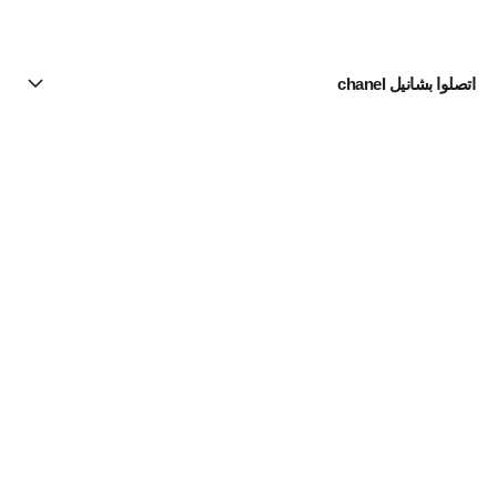
اتصلوا بشانيل chanel
البحث عن متجر
الرسالة الإخبارية
اشتركوا للحصول على أخبار عن شانيل CHANEL
الاشتراك
مستحضرات الماكياج | Official site
لون البشرة
مستحضرات البودرة