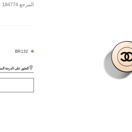
المرجع 184774
LES BEIGES FO
42 درجة لون متوفرة
LES BEIGES FO
BR132
العثور على الدرجة الم