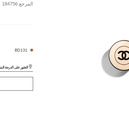
المرجع 184756
LES BEIGES FO
42 درجة لون متوفرة
LES BEIGES FO
BD131
العثور على الدرجة الم