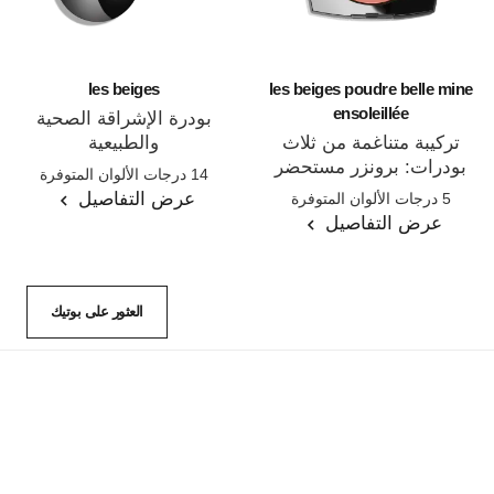
les beiges
les beiges poudre belle mine
ensoleillée
بودرة الإشراقة الصحية
تركيبة متناغمة من ثلاث
والطبيعية
المرجع 185872
بودرات: برونزر مستحضر
14 درجات الألوان المتوفرة
المرجع 186362
لتلوين الوجنتين ومُبرز
عرض التفاصيل
5 درجات الألوان المتوفرة
للملامح لإشراقة صحية على
عرض التفاصيل
الوجه والرقبة ومنطقة أعلى
الصدر.تصميم بحجم كبير.
العثور على بوتيك