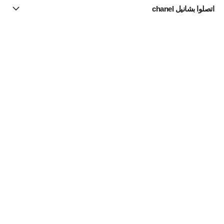
اتصلوا بشانيل chanel
البحث عن متجر
الرسالة الإخبارية
اشتركوا للحصول على أخبار عن شانيل CHANEL
الاشتراك
مستحضرات الماكياج | Official site
لون البشرة
ماكياج الإشراقة النضرة