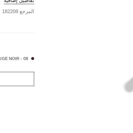
تفاصيل إضافية
المرجع 182208
8 درجة لون متوفرة
08 - ROUGE NOIR