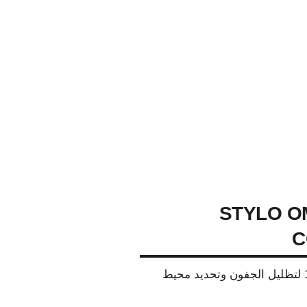
STYLO O
C
مستحضر 3 في 1 لتظليل الجفون وتحديد محيط