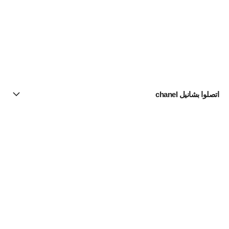
اتصلوا بشانيل chanel
البحث عن متجر
الرسالة الإخبارية
اشتركوا للحصول على أخبار عن شانيل CHANEL
الاشتراك