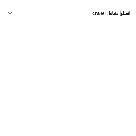
اتصلوا بشانيل chanel
البحث عن متجر
الرسالة الإخبارية
اشتركوا للحصول على أخبار عن شانيل CHANEL
الاشتراك
مستحضرات الماكياج | Official site
لون البشرة
مستحضرات لتصحيح الشوائب