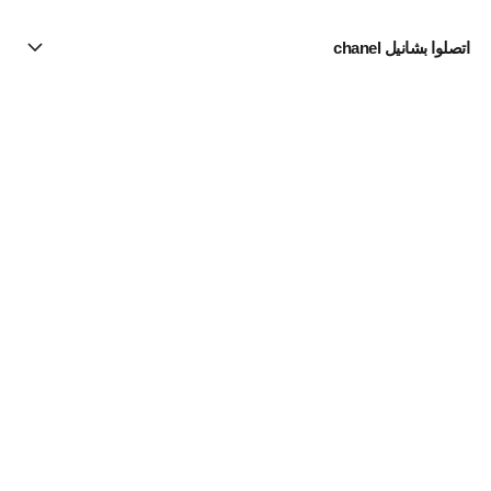
اتصلوا بشانيل chanel
البحث عن متجر
الرسالة الإخبارية
اشتركوا للحصول على أخبار عن شانيل CHANEL
الاشتراك
مستحضرات الماكياج | Official site
لون البشرة
مستحضرات لتصحيح الشوائب