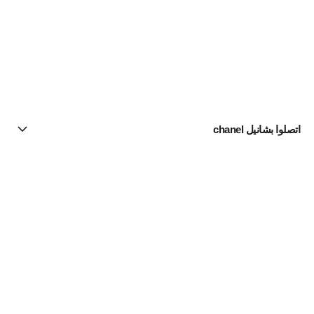
اتصلوا بشانيل chanel
البحث عن متجر
الرسالة الإخبارية
اشتركوا للحصول على أخبار عن شانيل CHANEL
الاشتراك