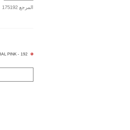
المرجع 175192
21 درجة لون متوفرة
192 - CORAL PINK