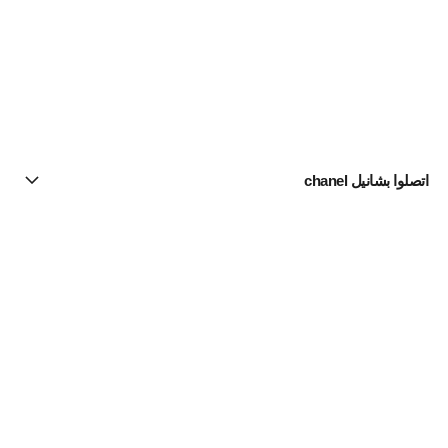
اتصلوا بشانيل chanel
البحث عن متجر
الرسالة الإخبارية
اشتركوا للحصول على أخبار عن شانيل CHANEL
الاشتراك