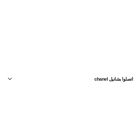
اتصلوا بشانيل chanel
البحث عن متجر
الرسالة الإخبارية