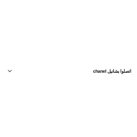
اتصلوا بشانيل chanel
البحث عن متجر
الرسالة الإخبارية
اشتركوا للحصول على أخبار عن شانيل CHANEL