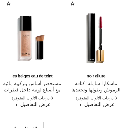
les beiges eau de teint
noir allure
ماسكارا شاملة: كثافة
مستحضر أساس بتركيبة مائية
الرموش وطولها وتجعدها
مع أصباغ لونية داخل قطرات
المرجع 190010
المرجع 158810
وتحديدها
ميكروية. تأثير البشرة الخالية
3 درجات الألوان المتوفرة
8 درجات الألوان المتوفرة
من الماكياج.إشراقة صحية
عرض التفاصيل
عرض التفاصيل
وطبيعية.