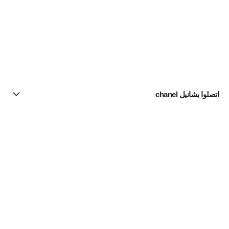
اتصلوا بشانيل chanel
البحث عن متجر
الرسالة الإخبارية
اشتركوا للحصول على أخبار عن شانيل CHANEL
الاشتراك