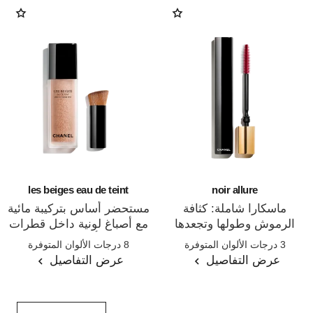
les beiges eau de teint
noir allure
ماسكارا شاملة: كثافة
مستحضر أساس بتركيبة مائية
الرموش وطولها وتجعدها
مع أصباغ لونية داخل قطرات
المرجع 190010
المرجع 158810
وتحديدها
ميكروية. تأثير البشرة الخالية
3 درجات الألوان المتوفرة
8 درجات الألوان المتوفرة
من الماكياج.إشراقة صحية
عرض التفاصيل
عرض التفاصيل
وطبيعية.