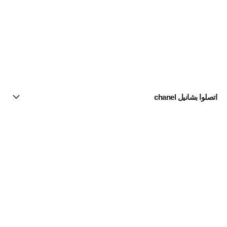
اتصلوا بشانيل chanel
البحث عن متجر
الرسالة الإخبارية
اشتركوا للحصول على أخبار عن شانيل CHANEL
الاشتراك