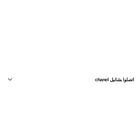
اتصلوا بشانيل chanel
البحث عن متجر
الرسالة الإخبارية