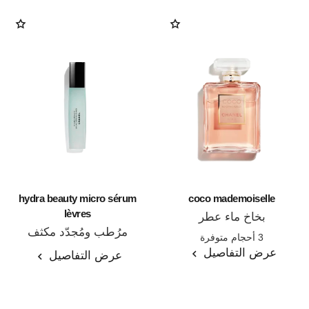
hydra beauty micro sérum
coco mademoiselle
lèvres
بخاخ ماء عطر
المرجع 116520
مرُطب ومُجدّد مكثف
3 أحجام متوفرة
المرجع 133330
عرض التفاصيل
عرض التفاصيل