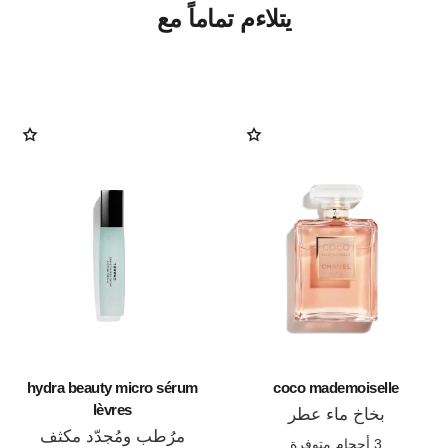
يتلاءم تماماً مع
hydra beauty micro sérum
coco mademoiselle
lèvres
بخاخ ماء عطر
المرجع 116520
مرُطب ومُجدّد مكثف
3 أحجام متوفرة