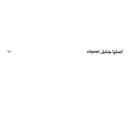
اتصلوا بشانيل chanel
البحث عن متجر
الرسالة الإخبارية
اشتركوا للحصول على أخبار عن شانيل CHANEL
الاشتراك