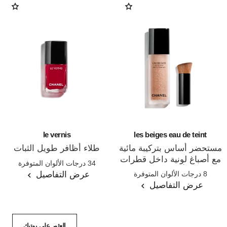
le vernis
les beiges eau de teint
مستحضر أساس بتركيبة مائية
طلاء أظافر طويل الثبات
مع أصباغ لونية داخل قطرات
المرجع 179151
34 درجات الألوان المتوفرة
المرجع 158810
ميكروية. تأثير البشرة الخالية
عرض التفاصيل
8 درجات الألوان المتوفرة
من الماكياج.إشراقة صحية
عرض التفاصيل
وطبيعية.
العثور على بوتيك