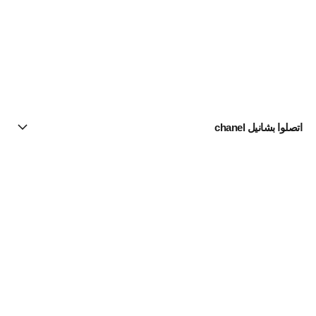
اتصلوا بشانيل chanel
البحث عن متجر
الرسالة الإخبارية
اشتركوا للحصول على أخبار عن شانيل CHANEL
الاشتراك