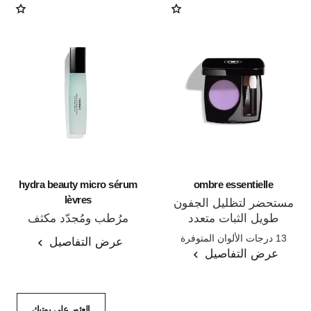
hydra beauty micro sérum
ombre essentielle
lèvres
مستحضر لتظليل الجفون
طويل الثبات متعدد
مرُطب ومُجدّد مكثف
المرجع 181232
الاستعمالات
المرجع 133330
13 درجات الألوان المتوفرة
عرض التفاصيل
عرض التفاصيل
العثور على بوتيك