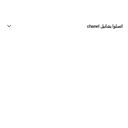
اتصلوا بشانيل chanel
البحث عن متجر
الرسالة الإخبارية
اشتركوا للحصول على أخبار عن شانيل CHANEL
الاشتراك
مستحضرات الماكياج | Official site
لون البشرة
مستحضرات الأساس