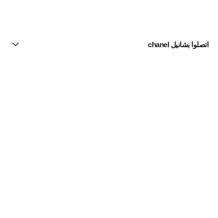
اتصلوا بشانيل chanel
البحث عن متجر
الرسالة الإخبارية
اشتركوا للحصول على أخبار عن شانيل CHANEL
الاشتراك
مستحضرات الماكياج | Official site
لون البشرة
مستحضرات الأساس