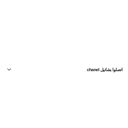
اتصلوا بشانيل chanel
البحث عن متجر
الرسالة الإخبارية
اشتركوا للحصول على أخبار عن شانيل CHANEL