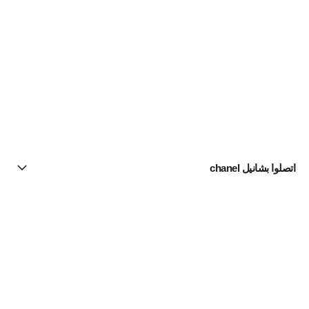
اتصلوا بشانيل chanel
البحث عن متجر
الرسالة الإخبارية
اشتركوا للحصول على أخبار عن شانيل CHANEL