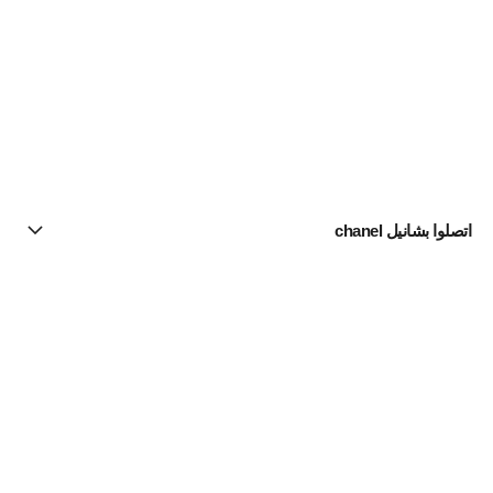
اتصلوا بشانيل chanel
البحث عن متجر
الرسالة الإخبارية
اشتركوا للحصول على أخبار عن شانيل CHANEL