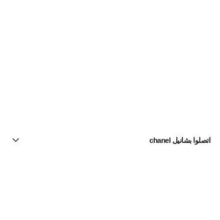
اتصلوا بشانيل chanel
البحث عن متجر
الرسالة الإخبارية