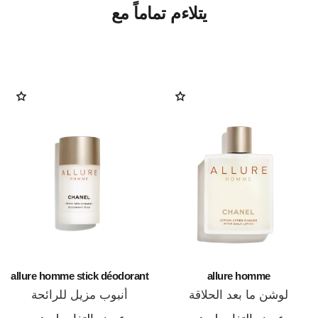
يتلاءم تماماً مع
allure homme stick déodorant
allure homme
لوشن ما بعد الحلاقة
أنبوب مزيل للرائحة
المرجع 121270
المرجع 121700