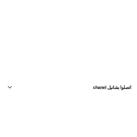
اتصلوا بشانيل chanel
البحث عن متجر
الرسالة الإخبارية