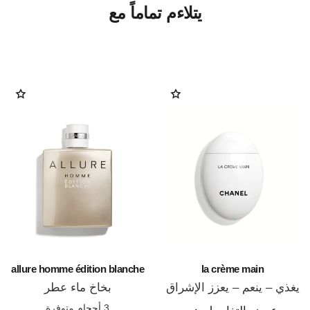
يتلاءم تماماً مع
allure homme édition blanche
la crème main
يغذي – ينعم – يعزز الإشراق
بخاخ ماء عطر
المرجع 133850
المرجع 127460
3 أحجام متوفرة