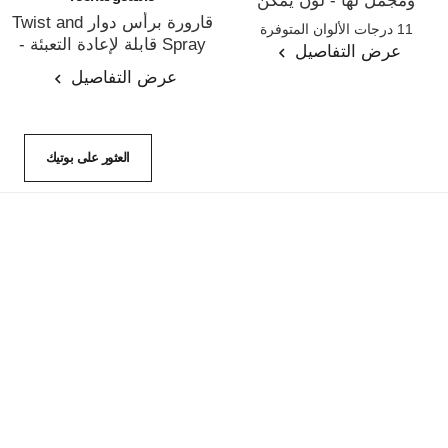
ومجمّل لها - لون يمكن
المرجع 171928
التحكم في كثافته
قارورة برأس دوار Twist and
11 درجات الألوان المتوفرة
Spray قابلة لإعادة التعبئة -
عرض التفاصيل
المرجع 116400
ماء العطر
عرض التفاصيل
العثور على بوتيك