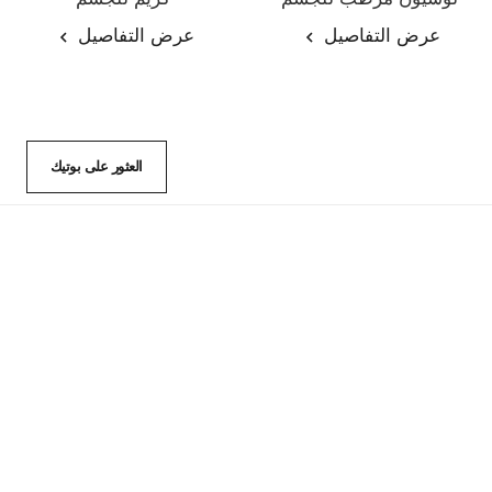
المرجع 113740
المرجع 113990
عرض التفاصيل
عرض التفاصيل
العثور على بوتيك