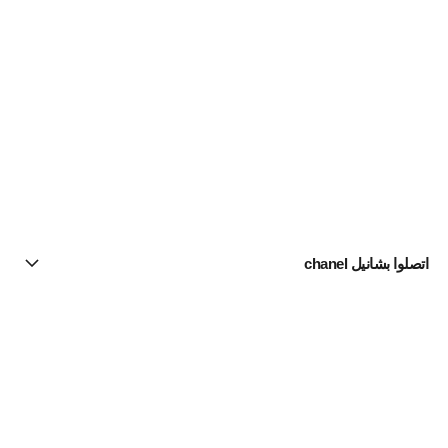
اتصلوا بشانيل chanel
البحث عن متجر
الرسالة الإخبارية