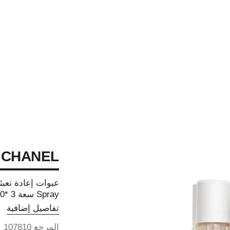
 CHANEL
Spray سعة 3 *20 مل - ماء تواليت
تفاصيل إضافية
المرجع 107810