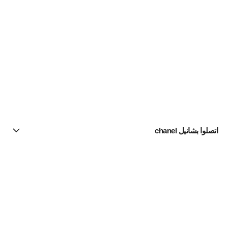
اتصلوا بشانيل chanel
البحث عن متجر
الرسالة الإخبارية